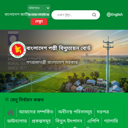
বাংলাদেশ জাতীয় তথ্য বাতায়ন
English
দেখুন
বাংলাদেশ পল্লী বিদ্যুতায়ন বোর্ড
গণপ্রজাতন্ত্রী বাংলাদেশ সরকার
মেনু নির্বাচন করুন
আমাদের সম্পর্কিত
অধীনস্থ পবিসসমূহ
দরপত্র
ডাউনলোড
প্রকল্পসমূহ
বিদ্যুৎ উৎপাদন
এপিপি
গ্যালারি